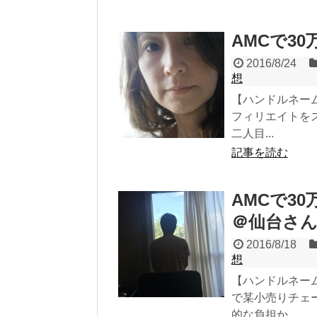
AMCで30万
2016/8/24
想
【ハンドルネーム
フィリエイトを
二人目...
記事を読む
AMCで30
＠仙台さん
2016/8/18
想
【ハンドルネーム
で某小売りチェ
的な負担か...