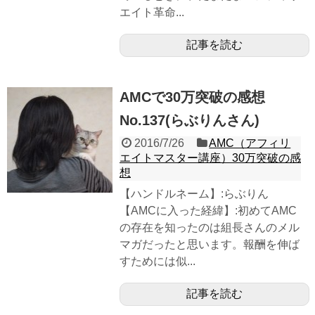
エイト革命...
記事を読む
AMCで30万突破の感想
No.137(らぶりんさん)
2016/7/26
AMC（アフィリ
エイトマスター講座）30万突破の感
想
【ハンドルネーム】:らぶりん
【AMCに入った経緯】:初めてAMC
の存在を知ったのは組長さんのメル
マガだったと思います。報酬を伸ば
すためには似...
記事を読む