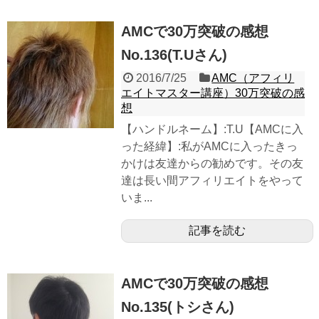
AMCで30万突破の感想
No.136(T.Uさん)
2016/7/25
AMC（アフィリ
エイトマスター講座）30万突破の感
想
【ハンドルネーム】:T.U【AMCに入
った経緯】:私がAMCに入ったきっ
かけは友達からの勧めです。その友
達は長い間アフィリエイトをやって
いま...
記事を読む
AMCで30万突破の感想
No.135(トシさん)