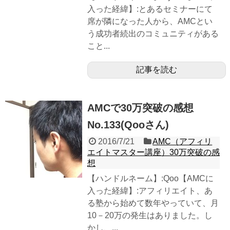
入った経緯】:とあるセミナーにて
席が隣になった人から、AMCとい
う成功者続出のコミュニティがある
こと...
記事を読む
AMCで30万突破の感想
No.133(Qooさん)
2016/7/21
AMC（アフィリ
エイトマスター講座）30万突破の感
想
【ハンドルネーム】:Qoo【AMCに
入った経緯】:アフィリエイト、あ
る塾から始めて数年やっていて、月
10－20万の発生はありました。し
かし、...